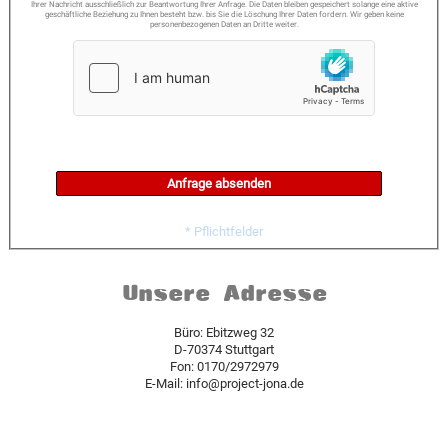
Ihrer Nachricht ausschließlich zur Beantwortung Ihrer Anfrage. Die Daten bleiben gespeichert solange eine aktive
geschäftliche Beziehung zu Ihnen besteht bzw. bis Sie die Löschung Ihrer Daten fordern. Wir geben keine
personenbezogenen Daten an Dritte weiter.
* Pflichtfelder
Unsere Adresse
Büro: Ebitzweg 32
D-70374 Stuttgart
Fon: 0170/2972979
E-Mail: info@project-jona.de