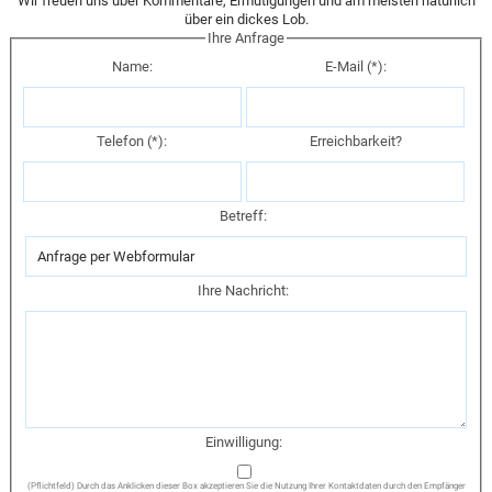
Wir freuen uns über Kommentare, Ermutigungen und am meisten natürlich
über ein dickes Lob.
Ihre Anfrage
Name:
E-Mail (*):
Telefon (*):
Erreichbarkeit?
Betreff:
Ihre Nachricht:
Einwilligung:
(Pflichtfeld) Durch das Anklicken dieser Box akzeptieren Sie die Nutzung Ihrer Kontaktdaten durch den Empfänger